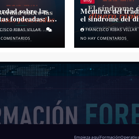
Blog
erdad sobre las
Mentiras del trad
tas fondeadas: la
el sindrome del d
pa del drawdown.
rapido
CISCO RIBAS VILLAR
FRANCISCO RIBAS VILLAR
 COMENTARIOS
NO HAY COMENTARIOS
Empieza aquí
Formación
Operativ