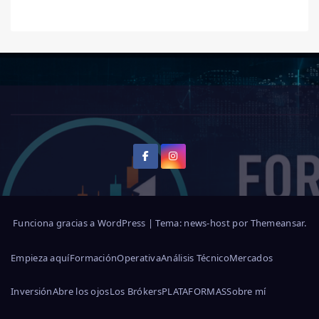
Funciona gracias a WordPress
|
Tema: news-host por
Themeansar
.
Empieza aquí
Formación
Operativa
Análisis Técnico
Mercados
Inversión
Abre los ojos
Los Brókers
PLATAFORMAS
Sobre mí