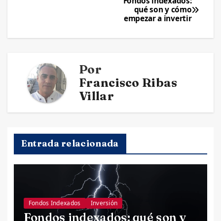
Navegación
Fondos indexados:
qué son y cómo
de
empezar a invertir
entradas
Por
Francisco Ribas
Villar
Entrada relacionada
Fondos Indexados
Inversión
Fondos indexados: qué son y