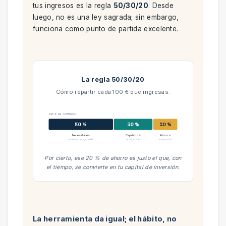
tus ingresos es la regla
50/30/20
. Desde
luego, no es una ley sagrada; sin embargo,
funciona como punto de partida excelente.
La regla 50/30/20
Cómo repartir cada 100 € que ingresas.
100 € DE INGRESOS
50 %
30 %
20 %
Necesidades
Caprichos
Ahorro
vivienda, luz, comida
ocio, extras
e inversión
Por cierto, ese 20 % de ahorro es justo el que, con
el tiempo, se convierte en tu capital de inversión.
La herramienta da igual; el hábito, no