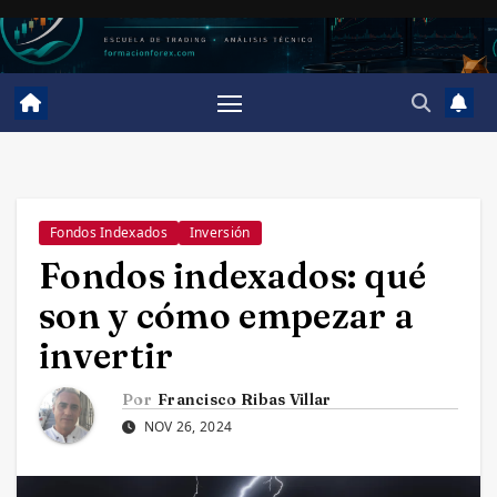
Saltar
al
contenido
Fondos Indexados
Inversión
Fondos indexados: qué
son y cómo empezar a
invertir
Por
Francisco Ribas Villar
NOV 26, 2024