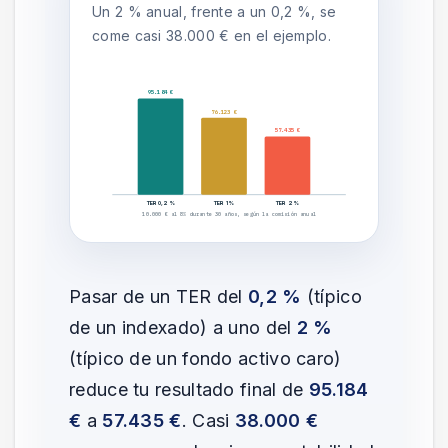
Un 2 % anual, frente a un 0,2 %, se
come casi 38.000 € en el ejemplo.
95.184 €
76.123 €
57.435 €
TER 0,2%
TER 1%
TER 2%
10.000 € al 8% durante 30 años, según la comisión anual
Pasar de un TER del
0,2 %
(típico
de un indexado) a uno del
2 %
(típico de un fondo activo caro)
reduce tu resultado final de
95.184
€
a
57.435 €
. Casi
38.000 €