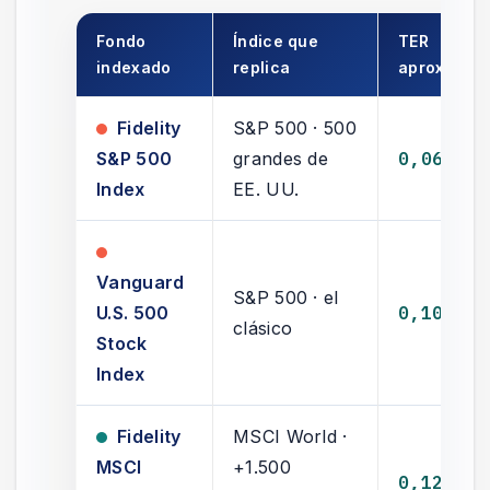
Fondo
Índice que
TER
indexado
replica
aprox.
Fidelity
S&P 500 · 500
S&P 500
grandes de
0,06%
Index
EE. UU.
Vanguard
S&P 500 · el
U.S. 500
0,10%
clásico
Stock
Index
Fidelity
MSCI World ·
MSCI
+1.500
0,12%