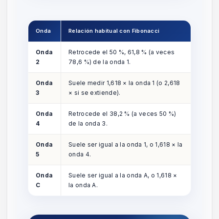
Onda
Relación habitual con Fibonacci
Onda
Retrocede el 50 %, 61,8 % (a veces
2
78,6 %) de la onda 1.
Onda
Suele medir 1,618 × la onda 1 (o 2,618
3
× si se extiende).
Onda
Retrocede el 38,2 % (a veces 50 %)
4
de la onda 3.
Onda
Suele ser igual a la onda 1, o 1,618 × la
5
onda 4.
Onda
Suele ser igual a la onda A, o 1,618 ×
C
la onda A.