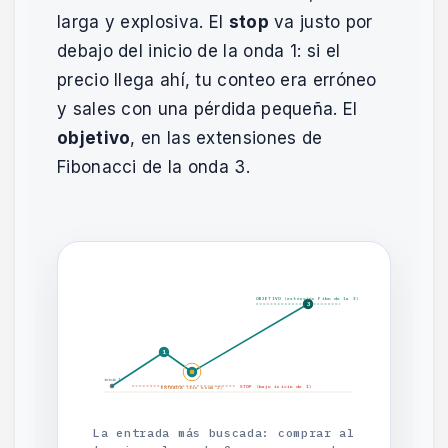
larga y explosiva. El
stop
va justo por
debajo del inicio de la onda 1: si el
precio llega ahí, tu conteo era erróneo
y sales con una pérdida pequeña. El
objetivo
, en las extensiones de
Fibonacci de la onda 3.
OBJETIVO (extensión Fibo de la 3)
3
1
2
inicio 1
STOP (bajo inicio de 1)
ENTRADA (fin onda 2)
La entrada más buscada: comprar al