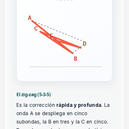
A
C
E
D
B
El zig-zag (5-3-5)
Es la corrección
rápida y profunda
. La
onda A se despliega en cinco
subondas, la B en tres y la C en cinco.