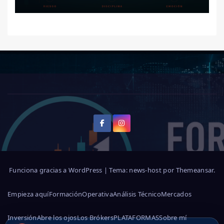
Funciona gracias a WordPress
|
Tema: news-host por
Themeansar
.
Empieza aquí
Formación
Operativa
Análisis Técnico
Mercados
Inversión
Abre los ojos
Los Brókers
PLATAFORMAS
Sobre mí