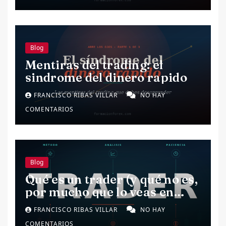
Blog
Mentiras del trading: el
sindrome del dinero rapido
FRANCISCO RIBAS VILLAR
NO HAY
COMENTARIOS
Blog
Qué es un trader (y qué no es,
por mucho que lo veas en
redes)
FRANCISCO RIBAS VILLAR
NO HAY
COMENTARIOS