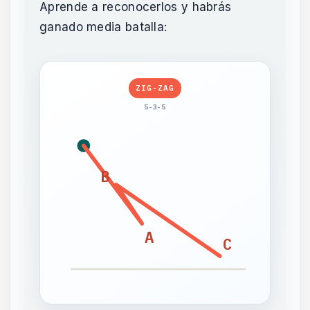
Aprende a reconocerlos y habrás
ganado media batalla:
ZIG-ZAG
5-3-5
B
A
C