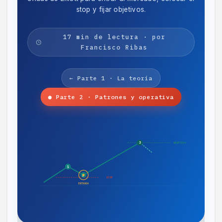
stop y fijar objetivos.
17 min de lectura · por
Francisco Ribas
← Parte 1 · La teoría
● Parte 2 · Patrones y operativa
3
OBJETIVO
1
2
STOP
ENTRADA