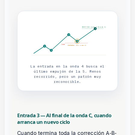
OBJETIVO (onda 5 ≈ onda 1)
5
3
4
STOP
ENTRADA (fin onda 4)
1
2
La entrada en la onda 4 busca el
último empujón de la 5. Menos
recorrido, pero un patrón muy
reconocible.
Entrada 3 — Al final de la onda C, cuando
arranca un nuevo ciclo
Cuando termina toda la corrección A-B-