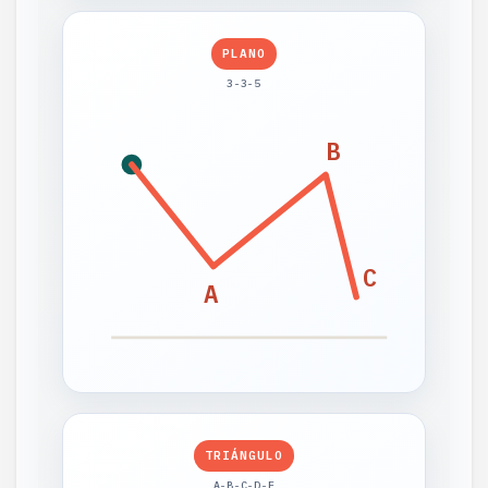
PLANO
3-3-5
B
C
A
TRIÁNGULO
A-B-C-D-E