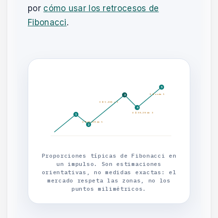
por
cómo usar los retrocesos de
Fibonacci
.
5
5 ≈ onda 1
3
3 ≈ 1,618 × 1
4
4 ≈ 38,2% de 3
1
2 ≈ 61,8% de 1
2
Proporciones típicas de Fibonacci en
un impulso. Son estimaciones
orientativas, no medidas exactas: el
mercado respeta las zonas, no los
puntos milimétricos.